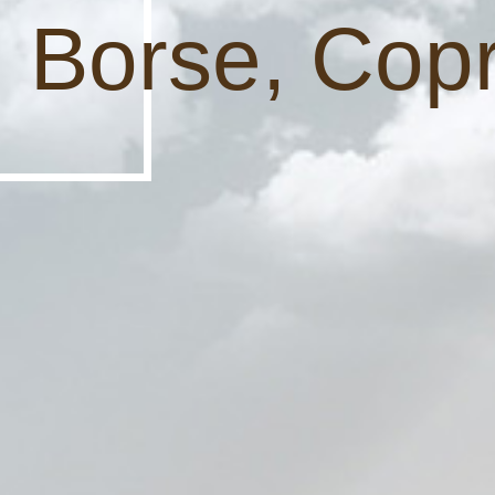
Borse, Copri